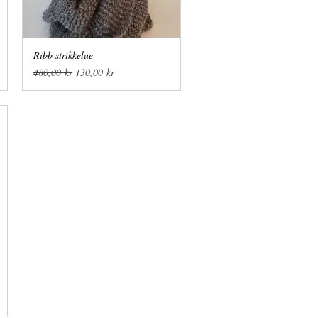
Ribb strikkelue
Hurtigvisning
Vanlig pris
Salgspris
480,00 kr
130,00 kr