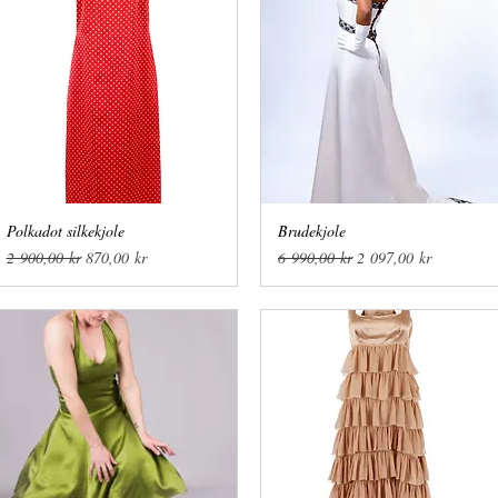
Polkadot silkekjole
Hurtigvisning
Brudekjole
Hurtigvisning
Vanlig pris
Salgspris
Vanlig pris
Salgspris
2 900,00 kr
870,00 kr
6 990,00 kr
2 097,00 kr