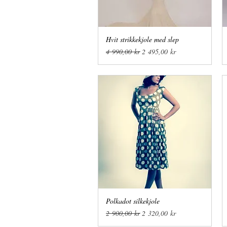
Hvit strikkekjole med slep
Hurtigvisning
Vanlig pris
Salgspris
4 990,00 kr
2 495,00 kr
Polkadot silkekjole
Hurtigvisning
Vanlig pris
Salgspris
2 900,00 kr
2 320,00 kr