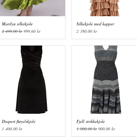
Marilyn silkekjole
Hurtigvisning
Silkekjole med kapper
Hurtigvisning
Vanlig pris
Salgspris
Pris
2 499,00 kr
999,60 kr
2 380,00 kr
Drapert fløyelskjole
Hurtigvisning
Fjell strikkekjole
Hurtigvisning
Pris
Vanlig pris
Salgspris
1 400,00 kr
1 800,00 kr
900,00 kr