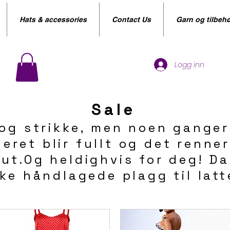
Hats & accessories
Contact Us
Garn og tilbehø
Logg inn
Sale
og strikke, men noen ganger b
eret blir fullt og det renne
 ut.Og heldighvis for deg! D
ike håndlagede plagg til latte