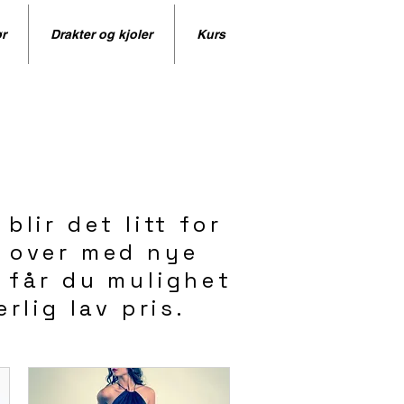
r
Drakter og kjoler
Kurs
lir det litt for
r over med nye
a får du mulighet
rlig lav pris.