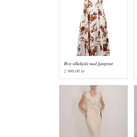
Hvit silkekjole med fjærprint
Hurtigvisning
Pris
2 900,00 kr