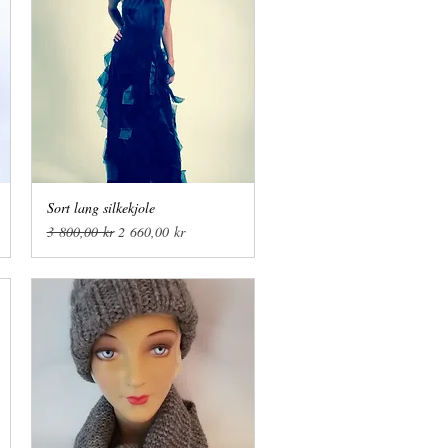
Sort lang silkekjole
Hurtigvisning
Vanlig pris
Salgspris
3 800,00 kr
2 660,00 kr