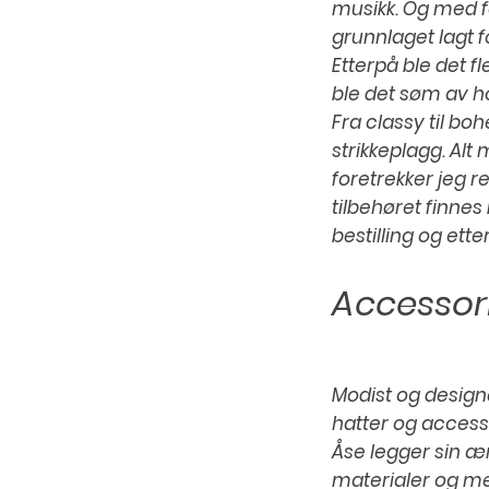
musikk. Og med f
grunnlaget lagt f
Etterpå ble det f
ble det søm av ho
Fra classy til bo
strikkeplagg. Alt
foretrekker jeg 
tilbehøret finnes
bestilling og ette
Accessori
Modist og design
hatter og accessor
Åse legger sin ær
materialer og me