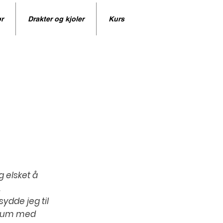
r
Drakter og kjoler
Kurs
g elsket å
.
dde jeg til
rtium med