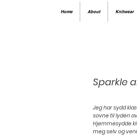
Home
About
Knitwear
Sparkle 
Jeg har sydd klær 
sovne til lyden 
Hjemmesydde klær
meg selv og venni