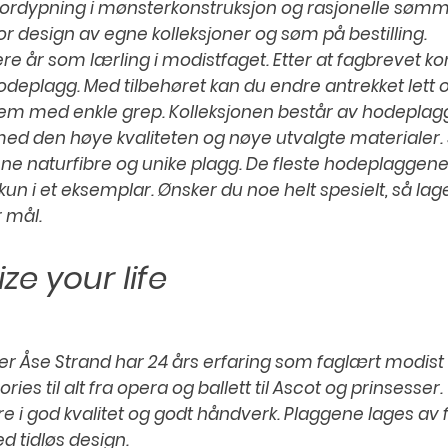
ordypning i mønsterkonstruksjon og rasjonelle sømm
or design av egne kolleksjoner og søm på bestilling.
lere år som lærling i modistfaget. Etter at fagbrevet
deplagg. Med tilbehøret kan du endre antrekket lett og
hem med enkle grep. Kolleksjonen består av hodeplagg,
 med den høye kvaliteten og nøye utvalgte materialer. 
rene naturfibre og unike plagg. De fleste hodeplaggen
 kun i et eksemplar. Ønsker du noe helt spesielt, så lag
r mål.
ze your life
er Åse Strand har 24 års erfaring som faglært modist 
ies til alt fra opera og ballett til Ascot og prinsesser.
e i god kvalitet og godt håndverk. Plaggene lages av 
d tidløs design.