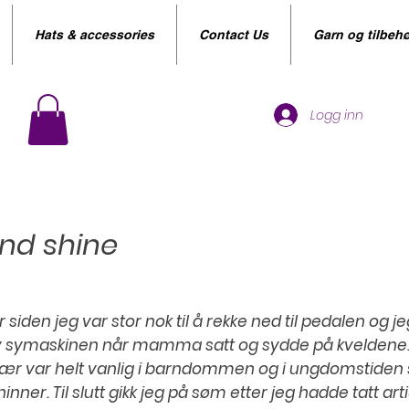
Hats & accessories
Contact Us
Garn og tilbehø
Logg inn
and shine
siden jeg var stor nok til å rekke ned til pedalen og je
av symaskinen når mamma satt og sydde på kveldene
 var helt vanlig i barndommen og i ungdomstiden sy
nner. Til slutt gikk jeg på søm etter jeg hadde tatt a