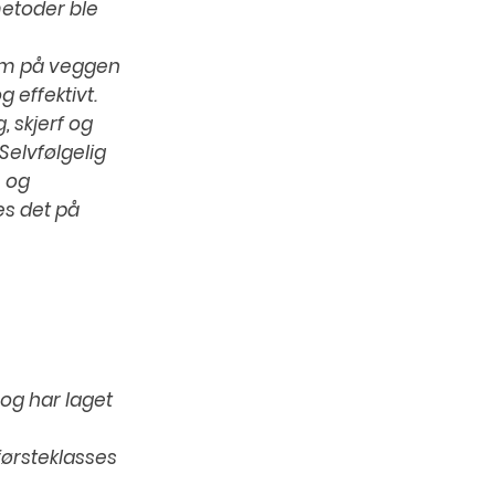
etoder ble
 kom på veggen
 effektivt.
 skjerf og
Selvfølgelig
e og
es det på
og har laget
førsteklasses