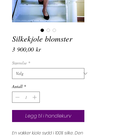
Silkekjole blomster
Pris
3 900,00 kr
Størrelse
*
Antall
*
Legg til i handlekurv
En vakker kjole sydd i 100% silke. Den 