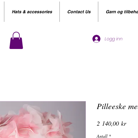
Hats & accessories
Contact Us
Garn og tilbehø
Logg inn
Pilleeske me
Pris
2 140,00 kr
Antall
*